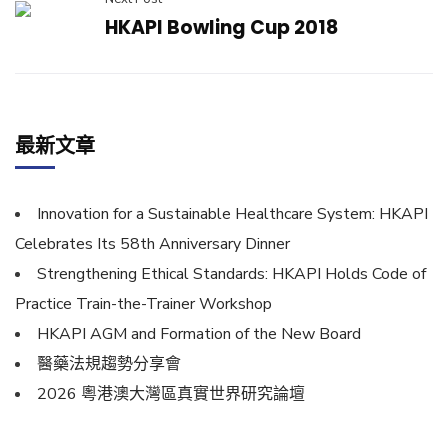
HKAPI Bowling Cup 2018
最新文章
Innovation for a Sustainable Healthcare System: HKAPI
Celebrates Its 58th Anniversary Dinner
Strengthening Ethical Standards: HKAPI Holds Code of
Practice Train-the-Trainer Workshop
HKAPI AGM and Formation of the New Board
醫藥法規趨勢分享會
2026 粵港澳大灣區真實世界研究論壇