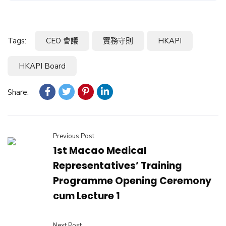
Tags:
CEO 會議
實務守則
HKAPI
HKAPI Board
Share:
Previous Post
1st Macao Medical
Representatives’ Training
Programme Opening Ceremony
cum Lecture 1
Next Post