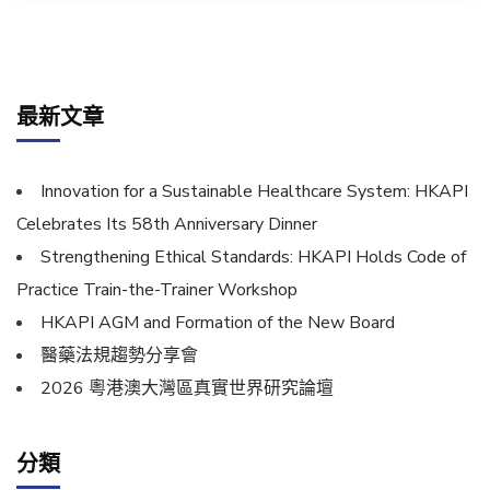
最新文章
Innovation for a Sustainable Healthcare System: HKAPI
Celebrates Its 58th Anniversary Dinner
Strengthening Ethical Standards: HKAPI Holds Code of
Practice Train-the-Trainer Workshop
HKAPI AGM and Formation of the New Board
醫藥法規趨勢分享會
2026 粵港澳大灣區真實世界研究論壇
分類