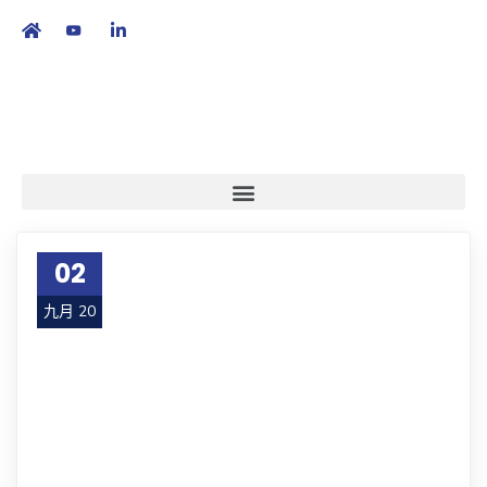
繁
|
EN
02
九月 20