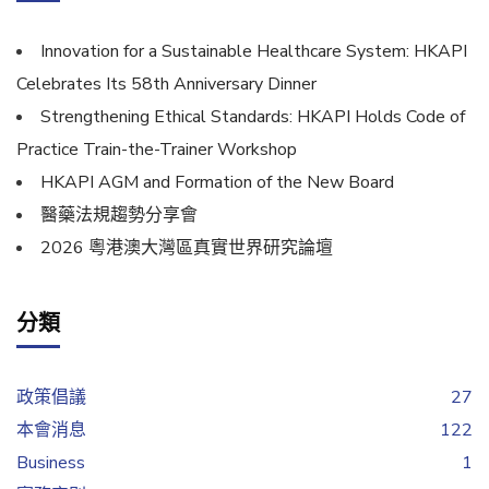
Innovation for a Sustainable Healthcare System: HKAPI
Celebrates Its 58th Anniversary Dinner
Strengthening Ethical Standards: HKAPI Holds Code of
Practice Train-the-Trainer Workshop
HKAPI AGM and Formation of the New Board
醫藥法規趨勢分享會
2026 粵港澳大灣區真實世界研究論壇
分類
政策倡議
27
本會消息
122
Business
1