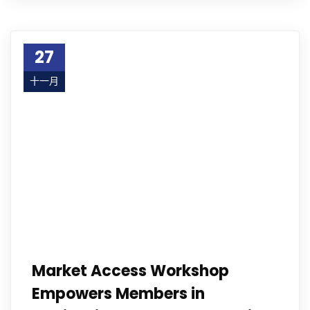
27
十一月
23
Market Access Workshop
Empowers Members in