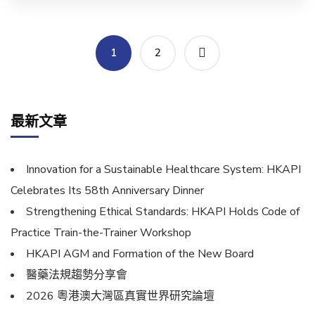
1
2
最新文章
Innovation for a Sustainable Healthcare System: HKAPI
Celebrates Its 58th Anniversary Dinner
Strengthening Ethical Standards: HKAPI Holds Code of
Practice Train-the-Trainer Workshop
HKAPI AGM and Formation of the New Board
醫藥法規趨勢分享會
2026 粵港澳大灣區真實世界研究論壇