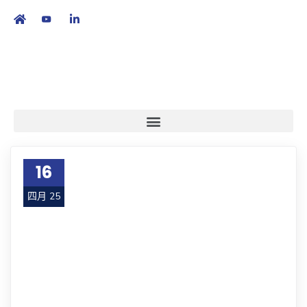
繁
|
EN
16
四月 25