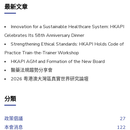
最新文章
Innovation for a Sustainable Healthcare System: HKAPI
Celebrates Its 58th Anniversary Dinner
Strengthening Ethical Standards: HKAPI Holds Code of
Practice Train-the-Trainer Workshop
HKAPI AGM and Formation of the New Board
醫藥法規趨勢分享會
2026 粵港澳大灣區真實世界研究論壇
分類
政策倡議
27
本會消息
122