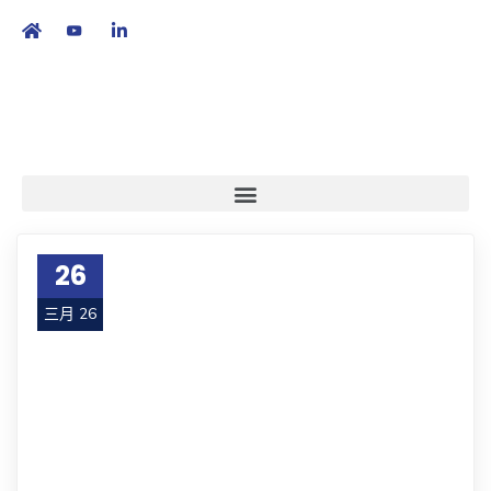
繁
|
EN
26
三月 26