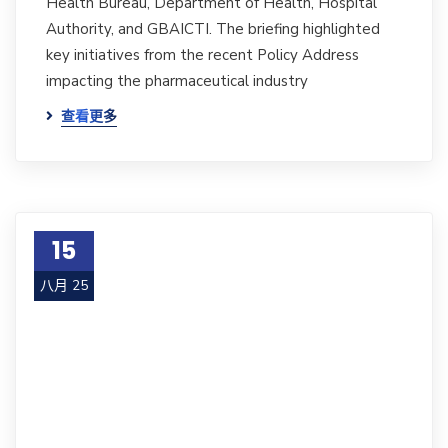
Health Bureau, Department of Health, Hospital
Authority, and GBAICTI. The briefing highlighted
key initiatives from the recent Policy Address
impacting the pharmaceutical industry
查看更多
15
八月 25