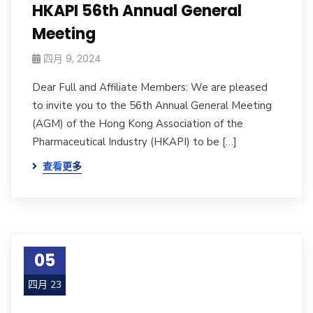
HKAPI 56th Annual General
Meeting
四月 9, 2024
Dear Full and Affiliate Members: We are pleased
to invite you to the 56th Annual General Meeting
(AGM) of the Hong Kong Association of the
Pharmaceutical Industry (HKAPI) to be […]
查看更多
05
四月 23