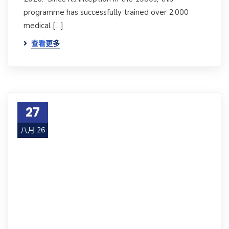
programme has successfully trained over 2,000
medical […]
查看更多
27
八月 26