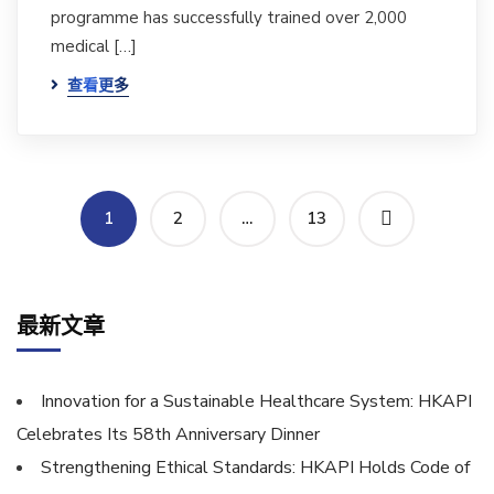
programme has successfully trained over 2,000
medical […]
查看更多
1
2
…
13
最新文章
Innovation for a Sustainable Healthcare System: HKAPI
Celebrates Its 58th Anniversary Dinner
Strengthening Ethical Standards: HKAPI Holds Code of