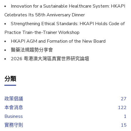
Innovation for a Sustainable Healthcare System: HKAPI
Celebrates Its 58th Anniversary Dinner
Strengthening Ethical Standards: HKAPI Holds Code of
Practice Train-the-Trainer Workshop
HKAPI AGM and Formation of the New Board
醫藥法規趨勢分享會
2026 粵港澳大灣區真實世界研究論壇
分類
政策倡議
27
本會消息
122
Business
1
實務守則
15