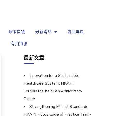
繁
|
EN
政策倡議
最新消息
會員專區
有用資源
最新文章
Innovation for a Sustainable
Healthcare System: HKAPI
Celebrates Its 58th Anniversary
Dinner
Strengthening Ethical Standards:
HKAPI Holds Code of Practice Train-