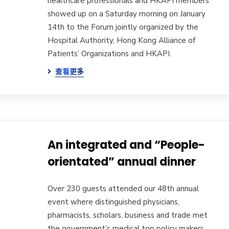
healthcare professionals and HKAPI members
showed up on a Saturday morning on January
14th to the Forum jointly organized by the
Hospital Authority, Hong Kong Alliance of
Patients’ Organizations and HKAPI.
查看更多
An integrated and “People-
orientated” annual dinner
Over 230 guests attended our 48th annual
event where distinguished physicians,
pharmacists, scholars, business and trade met
the government’s medical top policy makers