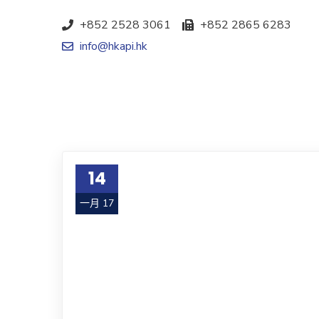
+852 2528 3061
+852 2865 6283
info@hkapi.hk
14
一月 17