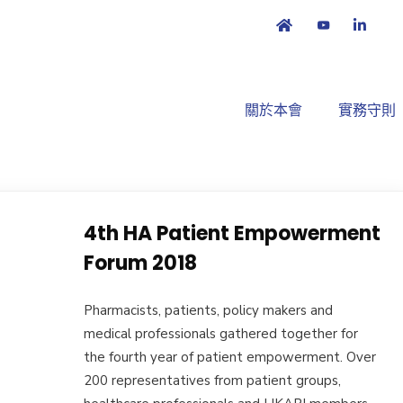
關於本會
實務守則
4th HA Patient Empowerment
Forum 2018
Pharmacists, patients, policy makers and
medical professionals gathered together for
the fourth year of patient empowerment. Over
200 representatives from patient groups,