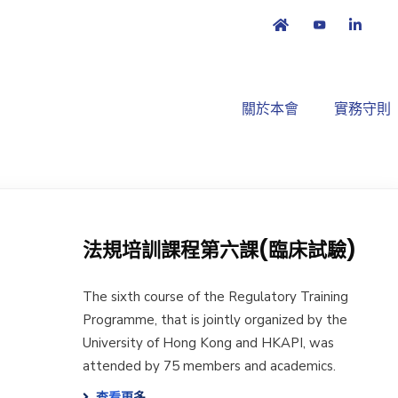
關於本會
實務守則
法規培訓課程第六課(臨床試驗)
The sixth course of the Regulatory Training
Programme, that is jointly organized by the
University of Hong Kong and HKAPI, was
attended by 75 members and academics.
查看更多