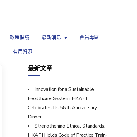
繁
|
EN
政策倡議
最新消息
會員專區
有用資源
最新文章
Innovation for a Sustainable
Healthcare System: HKAPI
Celebrates Its 58th Anniversary
Dinner
Strengthening Ethical Standards:
HKAPI Holds Code of Practice Train-