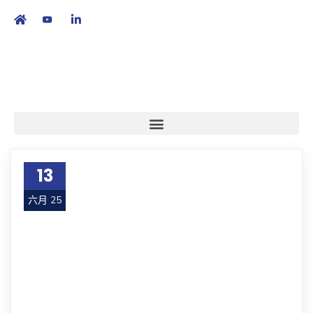
繁
|
EN
13
六月 25