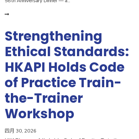
58th Anniversary Dinner — a...
Strengthening
Ethical Standards:
HKAPI Holds Code
of Practice Train-
the-Trainer
Workshop
四月 30, 2026