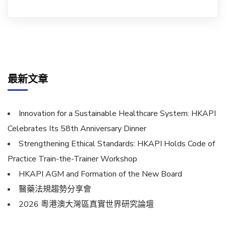
最新文章
Innovation for a Sustainable Healthcare System: HKAPI
Celebrates Its 58th Anniversary Dinner
Strengthening Ethical Standards: HKAPI Holds Code of
Practice Train-the-Trainer Workshop
HKAPI AGM and Formation of the New Board
醫藥法規趨勢分享會
2026 粵港澳大灣區真實世界研究論壇