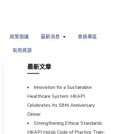
繁
|
EN
政策倡議
最新消息
會員專區
有用資源
最新文章
Innovation for a Sustainable
Healthcare System: HKAPI
Celebrates Its 58th Anniversary
Dinner
Strengthening Ethical Standards:
HKAPI Holds Code of Practice Train-