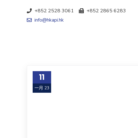
+852 2528 3061
+852 2865 6283
info@hkapi.hk
11
一月 23