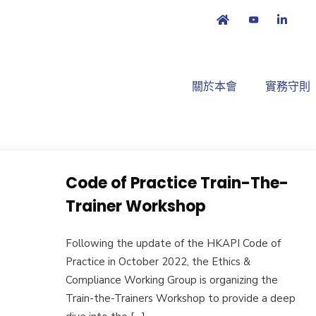
關於本會
實務守則
Code of Practice Train-The-
Trainer Workshop
Following the update of the HKAPI Code of
Practice in October 2022, the Ethics &
Compliance Working Group is organizing the
Train-the-Trainers Workshop to provide a deep