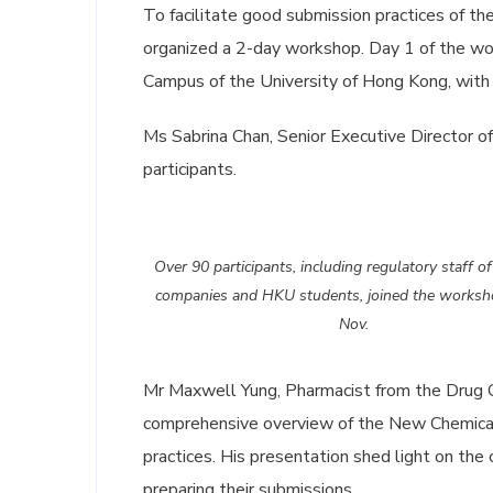
To facilitate good submission practices of t
organized a 2-day workshop. Day 1 of the 
Campus of the University of Hong Kong, with 
Ms Sabrina Chan, Senior Executive Director o
participants.
Over 90 participants, including regulatory staff 
companies and HKU students, joined the worksh
Nov.
Mr Maxwell Yung, Pharmacist from the Drug O
comprehensive overview of the New Chemical 
practices. His presentation shed light on the
preparing their submissions.