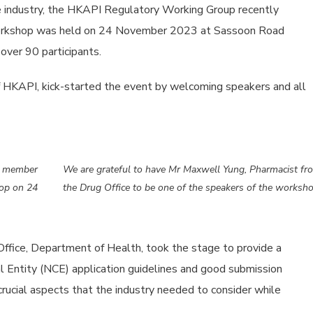
he industry, the HKAPI Regulatory Working Group recently
workshop was held on 24 November 2023 at Sassoon Road
over 90 participants.
f HKAPI, kick-started the event by welcoming speakers and all
of member
We are grateful to have Mr Maxwell Yung, Pharmacist fr
op on 24
the Drug Office to be one of the speakers of the worksho
ffice, Department of Health, took the stage to provide a
Entity (NCE) application guidelines and good submission
 crucial aspects that the industry needed to consider while