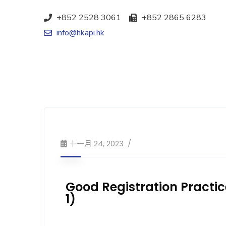
+852 2528 3061
+852 2865 6283
info@hkapi.hk
十一月 24, 2023
Good Registration Practi
1)