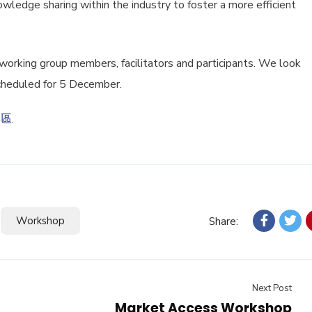
wledge sharing within the industry to foster a more efficient
 working group members, facilitators and participants. We look
scheduled for 5 December.
專區
.
Workshop
Share:
Next Post
Market Access Workshop