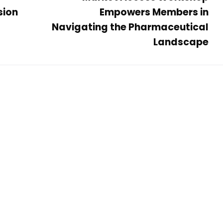
sion
Empowers Members in
Navigating the Pharmaceutical
Landscape