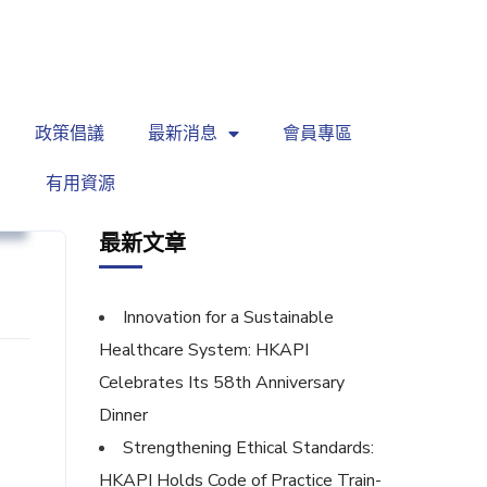
繁
|
EN
政策倡議
最新消息
會員專區
有用資源
坊
最新文章
Innovation for a Sustainable
Healthcare System: HKAPI
Celebrates Its 58th Anniversary
Dinner
Strengthening Ethical Standards:
HKAPI Holds Code of Practice Train-