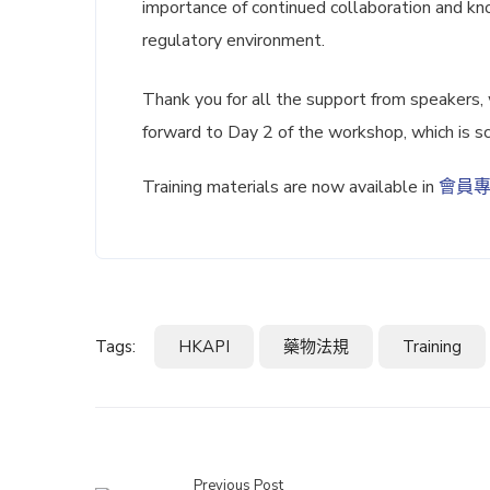
importance of continued collaboration and kno
regulatory environment.
Thank you for all the support from speakers,
forward to Day 2 of the workshop, which is 
Training materials are now available in
會員
Tags:
HKAPI
藥物法規
Training
Previous Post