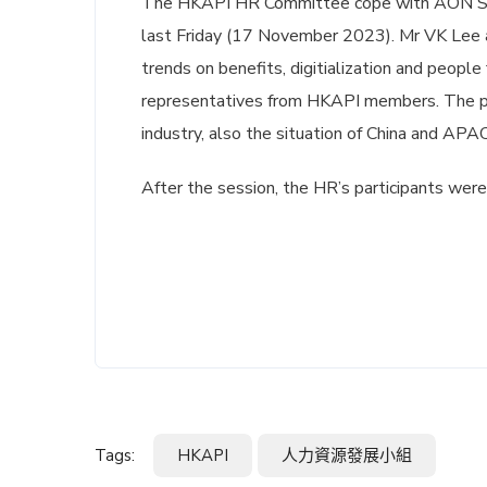
The HKAPI HR Committee cope with AON Solu
last Friday (17 November 2023). Mr VK Lee a
trends on benefits, digitialization and peop
representatives from HKAPI members. The pa
industry, also the situation of China and APAC
After the session, the HR’s participants were
Tags:
HKAPI
人力資源發展小組