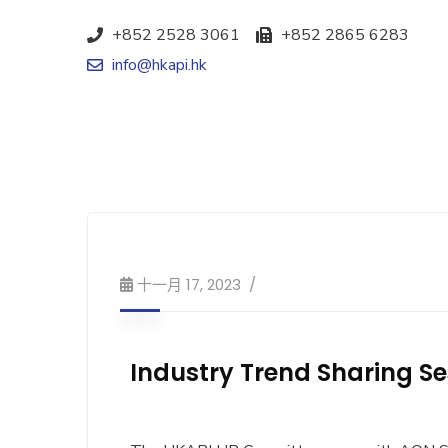
+852 2528 3061
+852 2865 6283
info@hkapi.hk
十一月 17, 2023
Industry Trend Sharing S