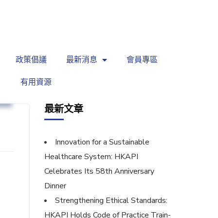
繁
|
EN
政策倡議
最新消息
會員專區
有用資源
向
最新文章
Innovation for a Sustainable
Healthcare System: HKAPI
Celebrates Its 58th Anniversary
Dinner
Strengthening Ethical Standards:
HKAPI Holds Code of Practice Train-