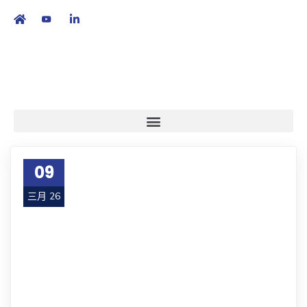
繁
|
EN
09
三月 26