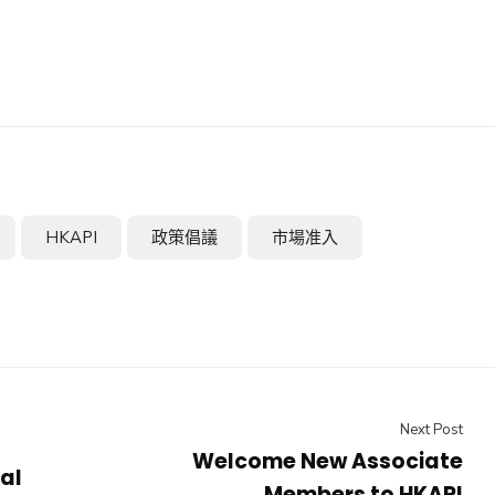
HKAPI
政策倡議
市場准入
Next Post
Welcome New Associate
al
Members to HKAPI