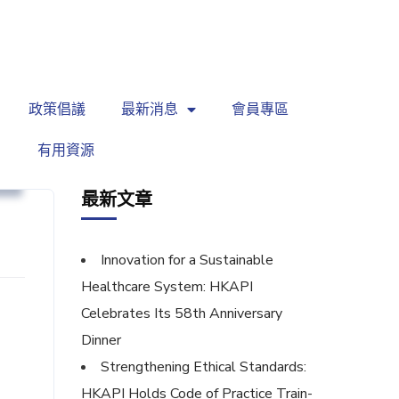
繁
|
EN
政策倡議
最新消息
會員專區
有用資源
針
最新文章
Innovation for a Sustainable
Healthcare System: HKAPI
Celebrates Its 58th Anniversary
Dinner
Strengthening Ethical Standards:
HKAPI Holds Code of Practice Train-