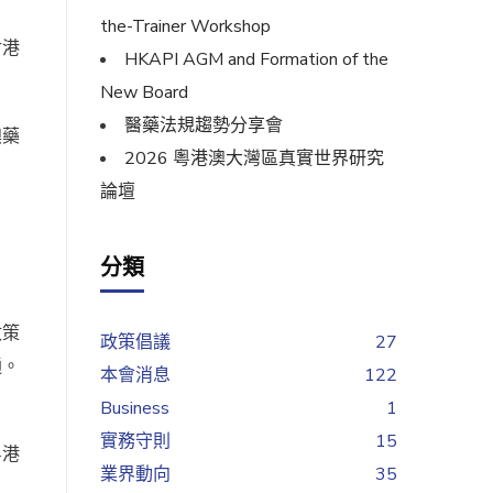
the-Trainer Workshop
討港
HKAPI AGM and Formation of the
New Board
醫藥法規趨勢分享會
澳藥
2026 粵港澳大灣區真實世界研究
論壇
分類
政策
政策倡議
27
通。
本會消息
122
Business
1
實務守則
15
粵港
業界動向
35