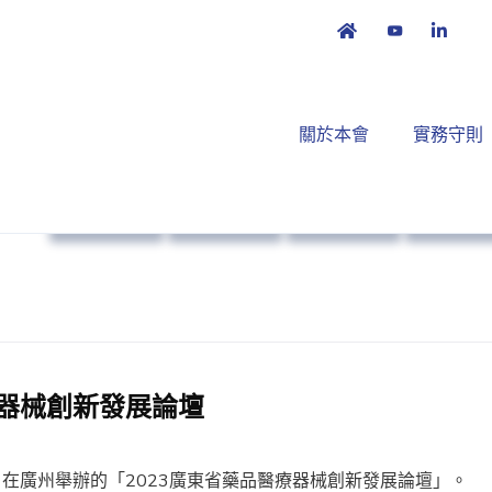
關於本會
實務守則
政策倡議
本會消息
市場准入
策略方
器械創新發展論壇
3日在廣州舉辦的「2023廣東省藥品醫療器械創新發展論壇」。