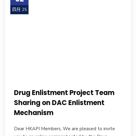
四月 25
Drug Enlistment Project Team
Sharing on DAC Enlistment
Mechanism
Dear HKAPI Members, We are pleased to invite