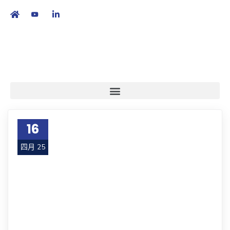
繁
|
EN
16
四月 25