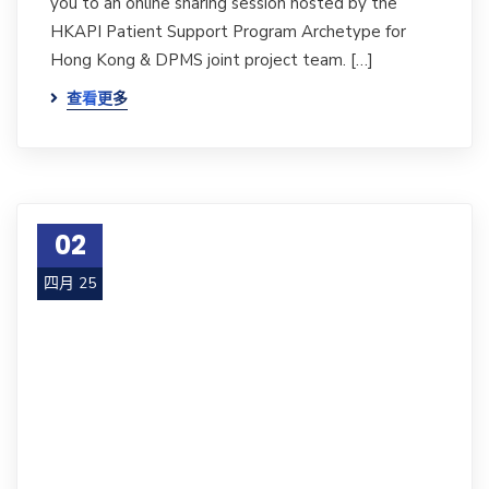
you to an online sharing session hosted by the
HKAPI Patient Support Program Archetype for
Hong Kong & DPMS joint project team. […]
查看更多
02
四月 25