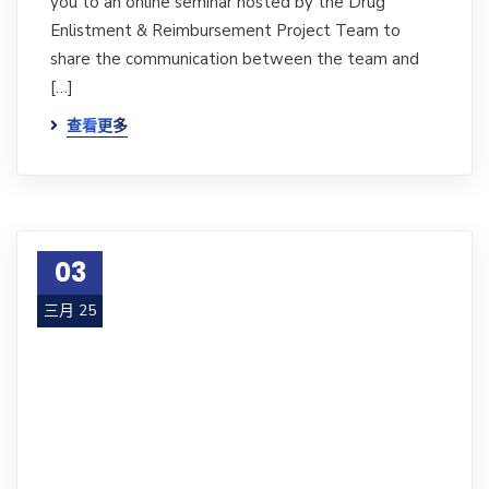
you to an online seminar hosted by the Drug
Enlistment & Reimbursement Project Team to
share the communication between the team and
[…]
查看更多
03
三月 25