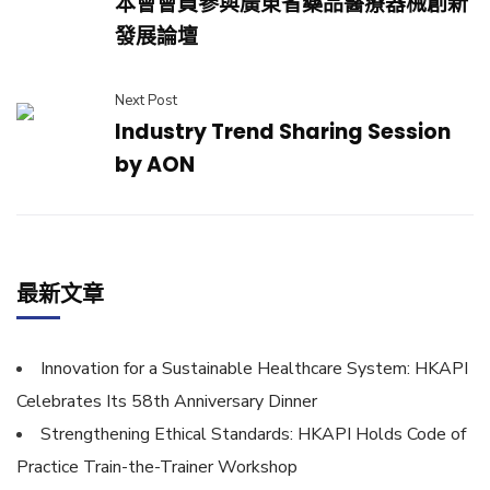
本會會員參與廣東省藥品醫療器械創新
發展論壇
Next Post
Industry Trend Sharing Session
by AON
最新文章
Innovation for a Sustainable Healthcare System: HKAPI
Celebrates Its 58th Anniversary Dinner
Strengthening Ethical Standards: HKAPI Holds Code of
Practice Train-the-Trainer Workshop