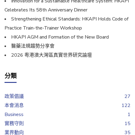
Innovation for a Sustainable Healthcare System: HKAPI
Celebrates Its 58th Anniversary Dinner
Strengthening Ethical Standards: HKAPI Holds Code of
Practice Train-the-Trainer Workshop
HKAPI AGM and Formation of the New Board
醫藥法規趨勢分享會
2026 粵港澳大灣區真實世界研究論壇
分類
政策倡議
27
本會消息
122
Business
1
實務守則
15
業界動向
35