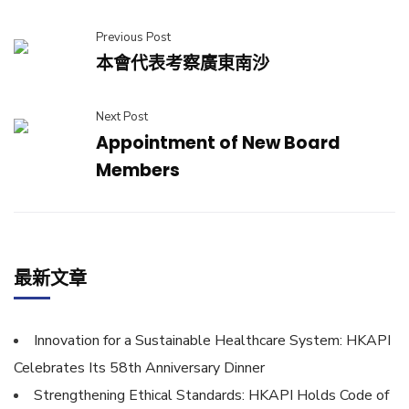
Previous Post
本會代表考察廣東南沙
Next Post
Appointment of New Board
Members
最新文章
Innovation for a Sustainable Healthcare System: HKAPI
Celebrates Its 58th Anniversary Dinner
Strengthening Ethical Standards: HKAPI Holds Code of