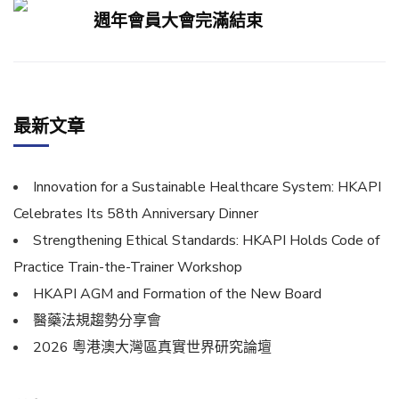
週年會員大會完滿結束
最新文章
Innovation for a Sustainable Healthcare System: HKAPI
Celebrates Its 58th Anniversary Dinner
Strengthening Ethical Standards: HKAPI Holds Code of
Practice Train-the-Trainer Workshop
HKAPI AGM and Formation of the New Board
醫藥法規趨勢分享會
2026 粵港澳大灣區真實世界研究論壇