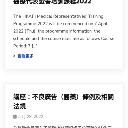
醫療代表證書培訓課程2022
The HKAPI Medical Representatives’ Training
Programme 2022 will be commenced on 7 April
2022 (Thu), the programme information, the
schedule and the course rules are as follows Course
Period: 7 […]
查看更多
講座：不良廣告（醫藥）條例及相關
法規
六月 28, 2022