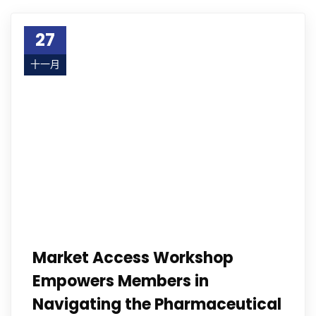
27
十一月
23
Market Access Workshop
Empowers Members in
Navigating the Pharmaceutical