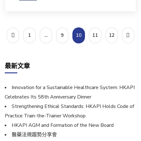
1
…
9
10
11
12
最新文章
Innovation for a Sustainable Healthcare System: HKAPI
Celebrates Its 58th Anniversary Dinner
Strengthening Ethical Standards: HKAPI Holds Code of
Practice Train-the-Trainer Workshop
HKAPI AGM and Formation of the New Board
醫藥法規趨勢分享會