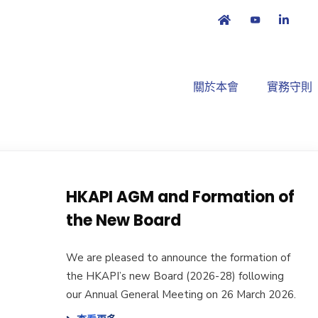
關於本會
實務守則
HKAPI AGM and Formation of
the New Board
We are pleased to announce the formation of
the HKAPI’s new Board (2026-28) following
our Annual General Meeting on 26 March 2026.