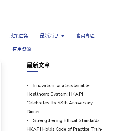
繁
|
EN
政策倡議
最新消息
會員專區
有用資源
最新文章
Innovation for a Sustainable
Healthcare System: HKAPI
Celebrates Its 58th Anniversary
Dinner
Strengthening Ethical Standards:
HKAPI Holds Code of Practice Train-