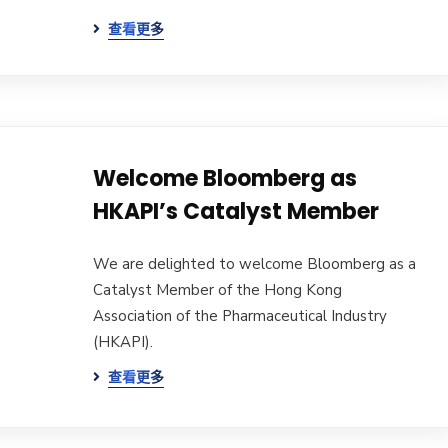
查看更多
Welcome Bloomberg as
HKAPI’s Catalyst Member
We are delighted to welcome Bloomberg as a
Catalyst Member of the Hong Kong
Association of the Pharmaceutical Industry
(HKAPI).
查看更多