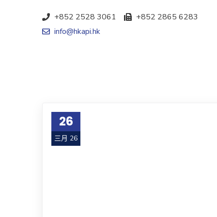
+852 2528 3061
+852 2865 6283
info@hkapi.hk
26
三月 26