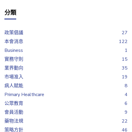
分類
政策倡議
27
本會消息
122
Business
1
實務守則
15
業界動向
35
市場准入
19
病人賦能
8
Primary Healthcare
4
公眾教育
6
會員活動
9
藥物法規
22
策略方針
46