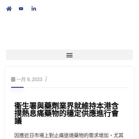
繁
|
EN
一月 9, 2023
衞生署與藥劑業界就維持本港含
撲熱息痛藥物的穩定供應進行會
議
因應近日市場上對止痛退燒藥物的需求增加，尤其