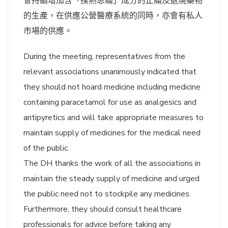
會持續增加含「撲熱息痛」成分的止痛及退燒藥物
的生產，在供應公營醫療系統的同時，亦會有私人
市場的供應。
During the meeting, representatives from the
relevant associations unanimously indicated that
they should not hoard medicine including medicine
containing paracetamol for use as analgesics and
antipyretics and will take appropriate measures to
maintain supply of medicines for the medical need
of the public.
The DH thanks the work of all the associations in
maintain the steady supply of medicine and urged
the public need not to stockpile any medicines.
Furthermore, they should consult healthcare
professionals for advice before taking any