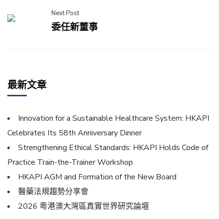
Next Post
委任新董事
最新文章
Innovation for a Sustainable Healthcare System: HKAPI
Celebrates Its 58th Anniversary Dinner
Strengthening Ethical Standards: HKAPI Holds Code of
Practice Train-the-Trainer Workshop
HKAPI AGM and Formation of the New Board
醫藥法規趨勢分享會
2026 粵港澳大灣區真實世界研究論壇