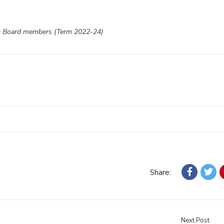
 Board members (Term 2022-24)
Share:
Next Post