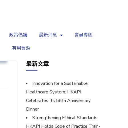
繁
|
EN
政策倡議
最新消息
會員專區
有用資源
針
最新文章
Innovation for a Sustainable
Healthcare System: HKAPI
Celebrates Its 58th Anniversary
Dinner
Strengthening Ethical Standards:
HKAPI Holds Code of Practice Train-