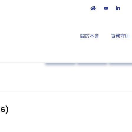
關於本會
實務守則
本會消息
業界動向
策略方
6)