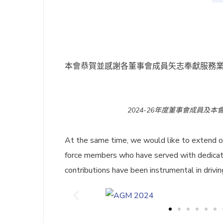
本會恭賀並感謝各董事會成員矢志奉獻服務
2024-26年度董事會成員及
At the same time, we would like to extend o
force members who have served with dedicati
contributions have been instrumental in driv