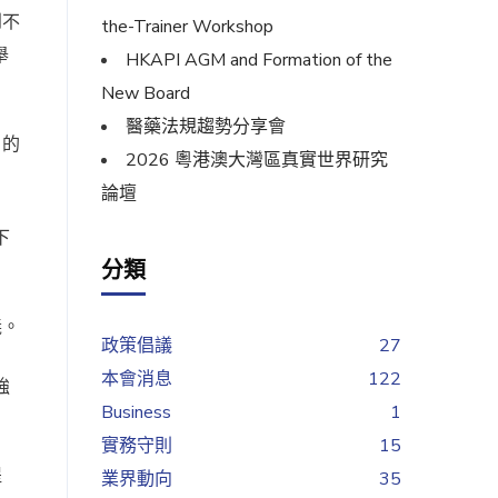
到不
the-Trainer Workshop
舉
HKAPI AGM and Formation of the
New Board
醫藥法規趨勢分享會
引的
2026 粵港澳大灣區真實世界研究
論壇
下
分類
義。
政策倡議
27
本會消息
122
強
Business
1
實務守則
15
提
業界動向
35