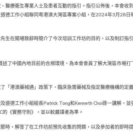
院、醫療衞生專業人士及患者互動的指引。指引公佈後，本會收
道德工作小組聯同粵港澳大灣區專案小組，在2024年3月28日
。
嵩先生在開場致辭時簡介了今次培訓工作坊的目的，以及制訂指
後概述了中國內地目前的合規環境，為本會會員了解大灣區市場打
說了「港澳藥械通」政策下，臨床急需藥械及指定醫療機構的定
小組組長Patrick Tong和Kenneth Choi逐一講解，並
AC的《實務守則》，並以較嚴謹者為準。
環節時，解答了在工作坊前預先收集的問題，以及參加者的即時