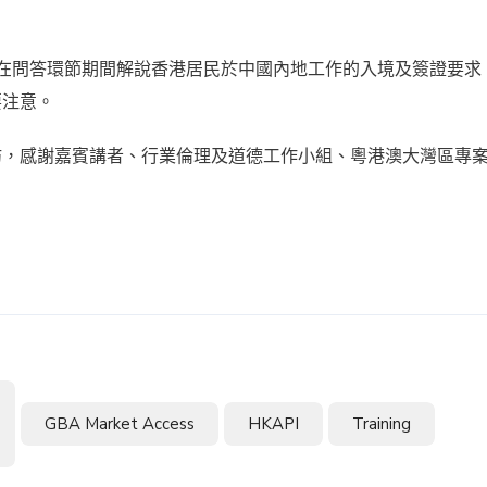
o，亦在問答環節期間解說香港居民於中國內地工作的入境及簽證要求
要注意。
坊，感謝嘉賓講者、行業倫理及道德工作小組、粵港澳大灣區專
GBA Market Access
HKAPI
Training