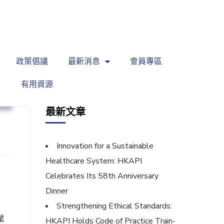
繁
|
EN
政策倡議
最新消息
會員專區
有用資源
坊
最新文章
Innovation for a Sustainable
Healthcare System: HKAPI
Celebrates Its 58th Anniversary
Dinner
Strengthening Ethical Standards:
業
HKAPI Holds Code of Practice Train-