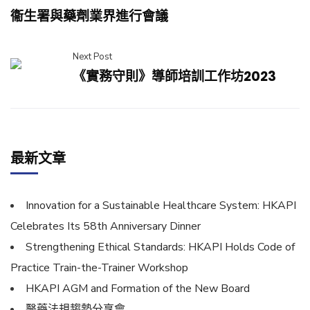
衞生署與藥劑業界進行會議
Next Post
《實務守則》導師培訓工作坊2023
最新文章
Innovation for a Sustainable Healthcare System: HKAPI
Celebrates Its 58th Anniversary Dinner
Strengthening Ethical Standards: HKAPI Holds Code of
Practice Train-the-Trainer Workshop
HKAPI AGM and Formation of the New Board
醫藥法規趨勢分享會