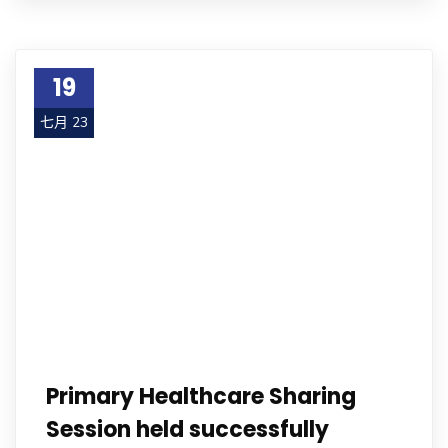
19
七月 23
Primary Healthcare Sharing
Session held successfully