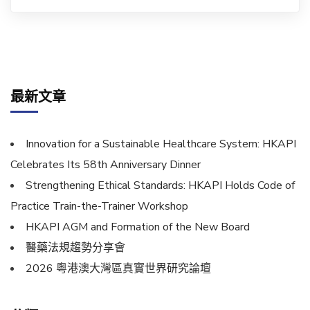
最新文章
Innovation for a Sustainable Healthcare System: HKAPI
Celebrates Its 58th Anniversary Dinner
Strengthening Ethical Standards: HKAPI Holds Code of
Practice Train-the-Trainer Workshop
HKAPI AGM and Formation of the New Board
醫藥法規趨勢分享會
2026 粵港澳大灣區真實世界研究論壇