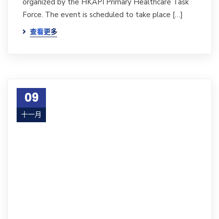
organized by the HKAPI Primary Healthcare Task
Force. The event is scheduled to take place […]
查看更多
09
十一月
22