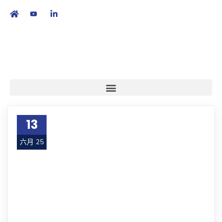
繁
|
EN
13
六月 25