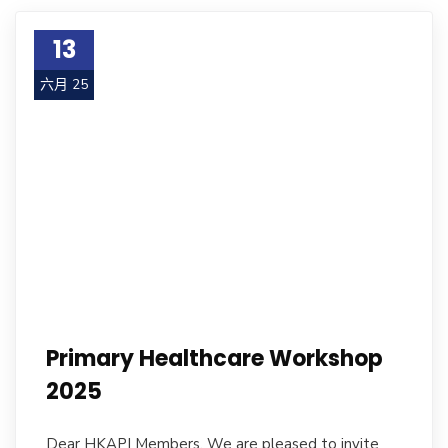
13
六月 25
Primary Healthcare Workshop
2025
Dear HKAPI Members, We are pleased to invite