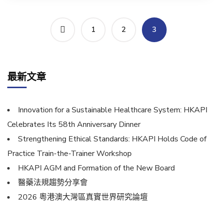
1
2
3
最新文章
Innovation for a Sustainable Healthcare System: HKAPI
Celebrates Its 58th Anniversary Dinner
Strengthening Ethical Standards: HKAPI Holds Code of
Practice Train-the-Trainer Workshop
HKAPI AGM and Formation of the New Board
醫藥法規趨勢分享會
2026 粵港澳大灣區真實世界研究論壇