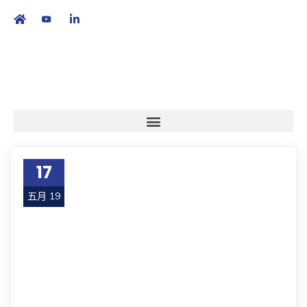
繁
|
EN
17
五月 19