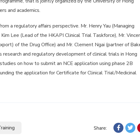
rogramme, that is jointly organized by the University of Hong
rs and academics.
l from a regulatory affairs perspective. Mr. Henry Yau (Managing
. Kim Lee (Lead of the HKAPI Clinical Trial Taskforce), Mr. Vince
xport) of the Drug Office) and Mr. Clement Ngai (partner of Bak
 research and regulatory development of clinical trials in Hong
 studies on how to submit an NCE application using phase 2B
nding the application for Certificate for Clinical Trial/Medicinal
raining
Share: