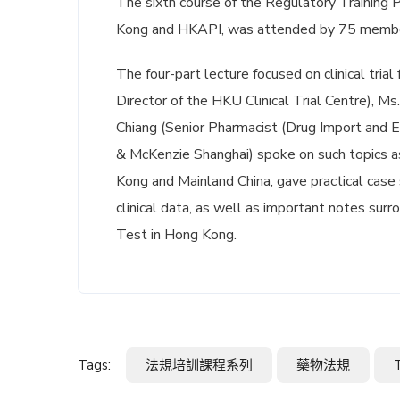
The sixth course of the Regulatory Training P
Kong and HKAPI, was attended by 75 membe
The four-part lecture focused on clinical tria
Director of the HKU Clinical Trial Centre), Ms
Chiang (Senior Pharmacist (Drug Import and E
& McKenzie Shanghai) spoke on such topics as
Kong and Mainland China, gave practical case
clinical data, as well as important notes surrou
Test in Hong Kong.
Tags:
法規培訓課程系列
藥物法規
T