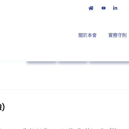
關於本會
實務守則
本會消息
藥物法規
培訓課程及工作
)