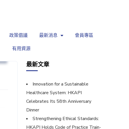
繁
|
EN
政策倡議
最新消息
會員專區
有用資源
坊
最新文章
Innovation for a Sustainable
Healthcare System: HKAPI
Celebrates Its 58th Anniversary
Dinner
Strengthening Ethical Standards:
HKAPI Holds Code of Practice Train-