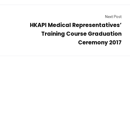
Next Post
HKAPI Medical Representatives’
Training Course Graduation
Ceremony 2017