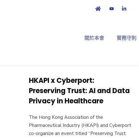
關於本會
實務守則
HKAPI x Cyberport:
Preserving Trust: AI and Data
Privacy in Healthcare
The Hong Kong Association of the
Pharmaceutical Industry (HKAPI) and Cyberport
co-organize an event titled “Preserving Trust: