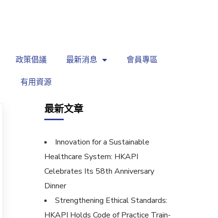
繁
|
EN
政策倡議
最新消息
會員專區
有用資源
最新文章
Innovation for a Sustainable
Healthcare System: HKAPI
Celebrates Its 58th Anniversary
Dinner
Strengthening Ethical Standards:
HKAPI Holds Code of Practice Train-