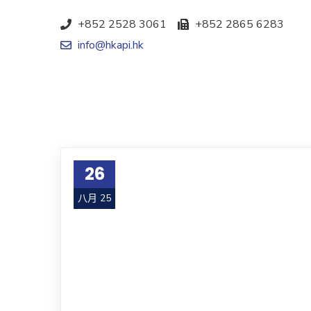
+852 2528 3061
+852 2865 6283
info@hkapi.hk
26
八月 25