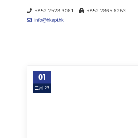
+852 2528 3061
+852 2865 6283
info@hkapi.hk
01
三月 23