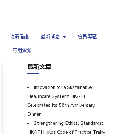
繁
|
EN
政策倡議
最新消息
會員專區
有用資源
最新文章
Innovation for a Sustainable
Healthcare System: HKAPI
Celebrates Its 58th Anniversary
Dinner
Strengthening Ethical Standards:
HKAPI Holds Code of Practice Train-