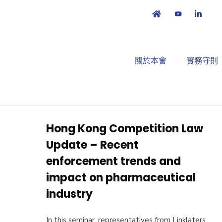
關於本會
實務守則
Hong Kong Competition Law
Update – Recent
enforcement trends and
impact on pharmaceutical
industry
In this seminar, representatives from Linklaters