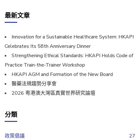
最新文章
Innovation for a Sustainable Healthcare System: HKAPI
Celebrates Its 58th Anniversary Dinner
Strengthening Ethical Standards: HKAPI Holds Code of
Practice Train-the-Trainer Workshop
HKAPI AGM and Formation of the New Board
醫藥法規趨勢分享會
2026 粵港澳大灣區真實世界研究論壇
分類
政策倡議
27