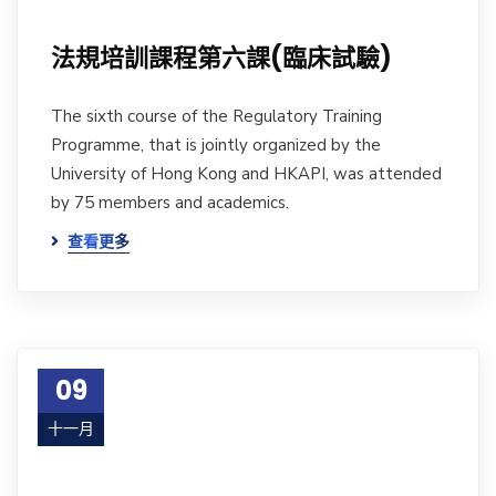
法規培訓課程第六課(臨床試驗)
The sixth course of the Regulatory Training
Programme, that is jointly organized by the
University of Hong Kong and HKAPI, was attended
by 75 members and academics.
查看更多
09
十一月
17