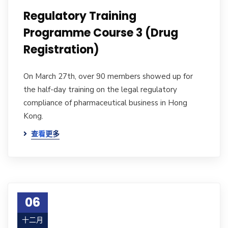
Regulatory Training
Programme Course 3 (Drug
Registration)
On March 27th, over 90 members showed up for
the half-day training on the legal regulatory
compliance of pharmaceutical business in Hong
Kong.
查看更多
06
十二月