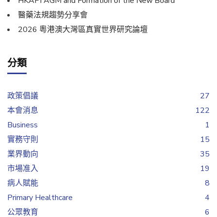
HKAPI AGM and Formation of the New Board
醫藥法規趨勢分享會
2026 粵港澳大灣區真實世界研究論壇
分類
政策倡議
27
本會消息
122
Business
1
實務守則
15
業界動向
35
市場准入
19
病人賦能
8
Primary Healthcare
4
公眾教育
6