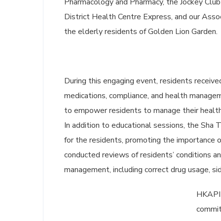
Pharmacology and Pharmacy, the Jockey Clu
District Health Centre Express, and our Asso
the elderly residents of Golden Lion Garden.
During this engaging event, residents receiv
medications, compliance, and health manage
to empower residents to manage their health
In addition to educational sessions, the Sha 
for the residents, promoting the importance o
conducted reviews of residents’ conditions an
management, including correct drug usage, si
HKAPI i
commit