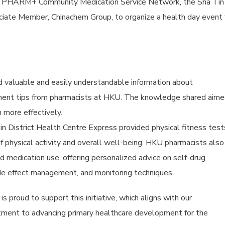
b PHARM+ Community Medication Service Network, the Sha Tin
ciate Member, Chinachem Group, to organize a health day event 
ed valuable and easily understandable information about
ment tips from pharmacists at HKU. The knowledge shared aim
 more effectively.
Tin District Health Centre Express provided physical fitness test
f physical activity and overall well-being. HKU pharmacists also
d medication use, offering personalized advice on self-drug
de effect management, and monitoring techniques.
s proud to support this initiative, which aligns with our
ment to advancing primary healthcare development for the