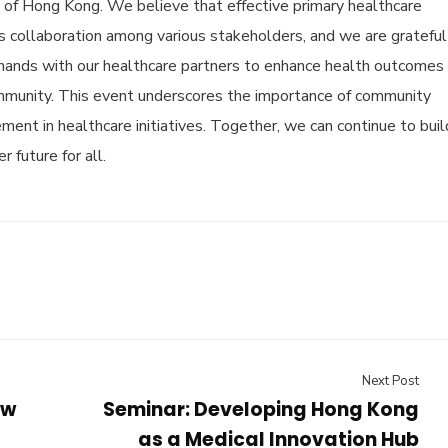
 of Hong Kong. We believe that effective primary healthcare
s collaboration among various stakeholders, and we are grateful
 hands with our healthcare partners to enhance health outcomes 
mmunity. This event underscores the importance of community
ent in healthcare initiatives. Together, we can continue to buil
r future for all.
Next Post
ew
Seminar: Developing Hong Kong
as a Medical Innovation Hub