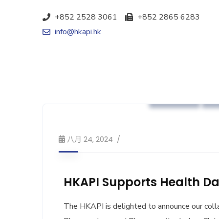
+852 2528 3061
+852 2865 6283
info@hkapi.hk
政策倡議
八月 24, 2024
HKAPI Supports Health Day
The HKAPI is delighted to announce our coll