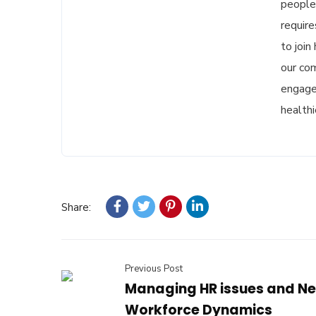
people
require
to join
our co
engagem
healthie
Share:
Previous Post
Managing HR issues and N
Workforce Dynamics