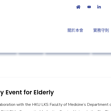
關於本會
實務守則
本會消息
業界動向
Primary Healthcare
公眾教
 Event for Elderly
aboration with the HKU LKS Faculty of Medicine’s Department 