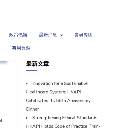
繁
|
EN
政策倡議
最新消息
會員專區
有用資源
育
最新文章
Innovation for a Sustainable
Healthcare System: HKAPI
Celebrates Its 58th Anniversary
Dinner
Strengthening Ethical Standards:
of
HKAPI Holds Code of Practice Train-