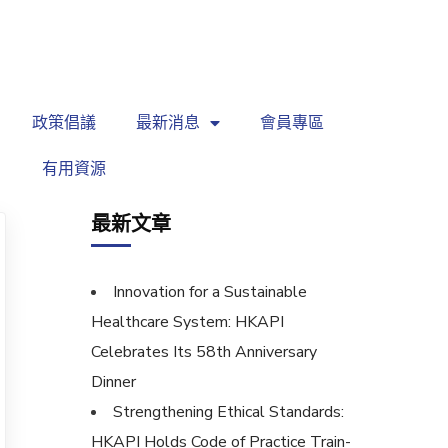
繁
|
EN
政策倡議
最新消息
會員專區
有用資源
最新文章
Innovation for a Sustainable
Healthcare System: HKAPI
Celebrates Its 58th Anniversary
Dinner
Strengthening Ethical Standards:
HKAPI Holds Code of Practice Train-