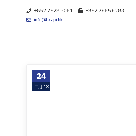
+852 2528 3061
+852 2865 6283
info@hkapi.hk
24
二月 18