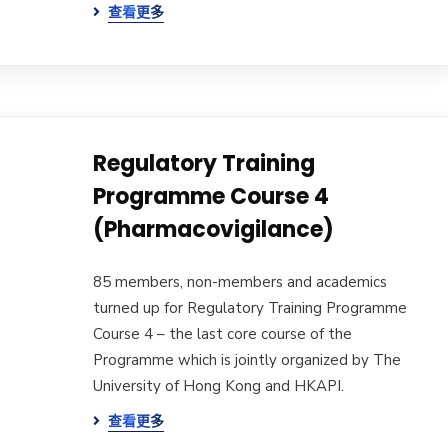
查看更多
Regulatory Training
Programme Course 4
(Pharmacovigilance)
85 members, non-members and academics
turned up for Regulatory Training Programme
Course 4 – the last core course of the
Programme which is jointly organized by The
University of Hong Kong and HKAPI.
查看更多