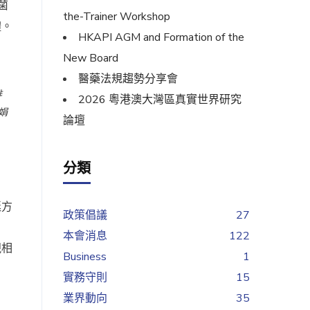
菌
the-Trainer Workshop
體。
HKAPI AGM and Formation of the
New Board
醫藥法規趨勢分享會
排
2026 粵港澳大灣區真實世界研究
娟
論壇
分類
延方
政策倡議
27
本會消息
122
視相
Business
1
。
實務守則
15
業界動向
35