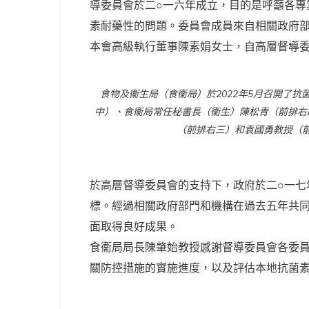
導委員會於二○一六年成立，目的是呼籲各專
素耐藥性的問題。委員會成員來自相關政府
本會高級執行董事陳素娟女士，自高層督導
食物及衞生局（食衞局）於2022年5月召開了
中）、食衞局常任秘書長（衞生）陳松青（前排右
（前排右三）和袁國勇教授（
於高層督導委員會的支持下，政府於二○一七
標。經過相關政府部門和機構在過去五年共
面取得良好成果。
食衞局局長陳肇始教授感謝督導委員會各委
關防控措施的實施進度，以及評估本地抗菌