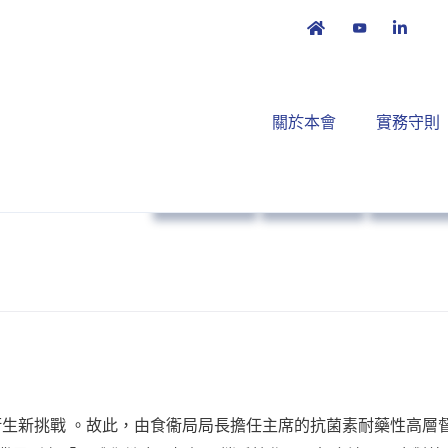
關於本會
實務守則
政策倡議
本會消息
藥物法
生新挑戰 。故此，由食衞局局長擔任主席的抗菌素耐藥性高層