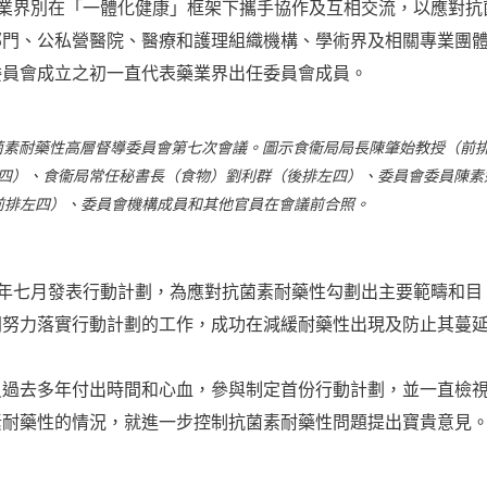
業界別在「一體化健康」框架下攜手協作及互相交流，以應對抗
部門、公私營醫院、醫療和護理組織機構、學術界及相關專業團
委員會成立之初一直代表藥業界出任委員會成員。
抗菌素耐藥性高層督導委員會第七次會議。圖示食衞局局長陳肇始教授（前
四）、食衞局常任秘書長（食物）劉利群（後排左四）、委員會委員陳素
前排左四）、委員會機構成員和其他官員在會議前合照。
年七月發表行動計劃，為應對抗菌素耐藥性勾劃出主要範疇和目
同努力落實行動計劃的工作，成功在減緩耐藥性出現及防止其蔓
員過去多年付出時間和心血，參與制定首份行動計劃，並一直檢
素耐藥性的情況，就進一步控制抗菌素耐藥性問題提出寶貴意見