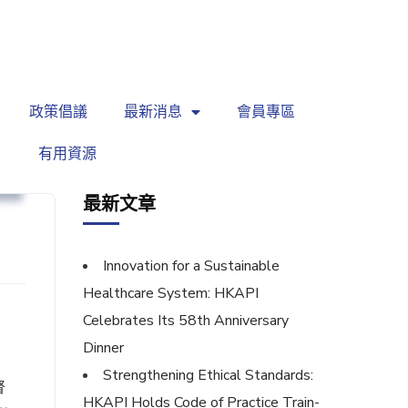
繁
|
EN
政策倡議
最新消息
會員專區
有用資源
規
最新文章
Innovation for a Sustainable
Healthcare System: HKAPI
Celebrates Its 58th Anniversary
Dinner
Strengthening Ethical Standards:
督
HKAPI Holds Code of Practice Train-