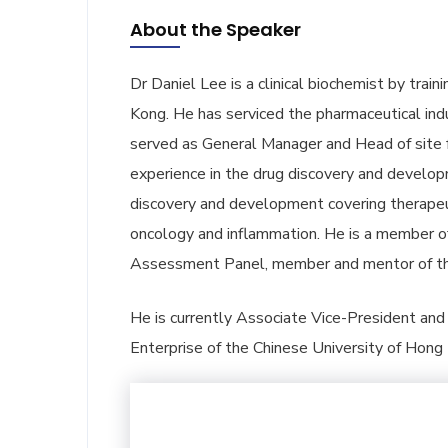
About the Speaker
Dr Daniel Lee is a clinical biochemist by trai
Kong. He has serviced the pharmaceutical indu
served as General Manager and Head of site
experience in the drug discovery and developm
discovery and development covering therapeut
oncology and inflammation. He is a member o
Assessment Panel, member and mentor of th
He is currently Associate Vice-President and C
Enterprise of the Chinese University of Hong