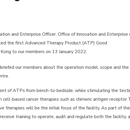
tion and Enterprise Officer, Office of Innovation and Enterprise 
uced the first Advanced Therapy Product (ATP) Good
ng Kong to our members on 13 January 2022.
e briefed our members about the operation model, scope and the
tre.
ent of ATPs from bench-to-bedside, while stimulating the testi
 in cell-based cancer therapies such as chimeric antigen receptor 
therapies will be the initial focus of the facility. As part of the
receive training to operate, audit and regulate both the facility, 