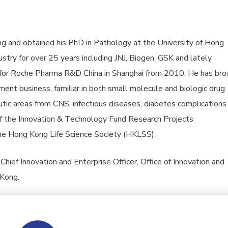
ning and obtained his PhD in Pathology at the University of Hong
stry for over 25 years including JNJ, Biogen, GSK and lately
 for Roche Pharma R&D China in Shanghai from 2010. He has bro
ent business, familiar in both small molecule and biologic drug
ic areas from CNS, infectious diseases, diabetes complications
f the Innovation & Technology Fund Research Projects
e Hong Kong Life Science Society (HKLSS).
hief Innovation and Enterprise Officer, Office of Innovation and
 Kong.