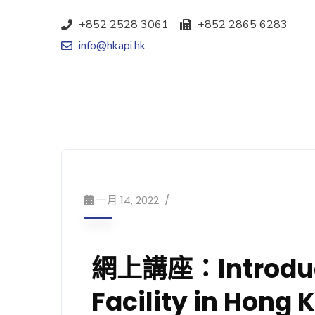
+852 2528 3061
+852 2865 6283
info@hkapi.hk
一月 14, 2022
網上講座：Introduci
Facility in Hong 