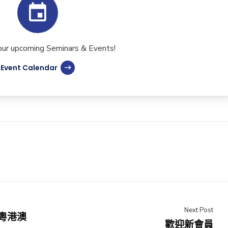
our upcoming Seminars & Events!
Event Calendar
Next Post
粵港澳
歡迎新會員