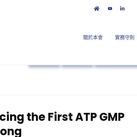
關於本會
實務守則
市場准入
藥物法規
培訓課程及工作
ng the First ATP GMP
Kong