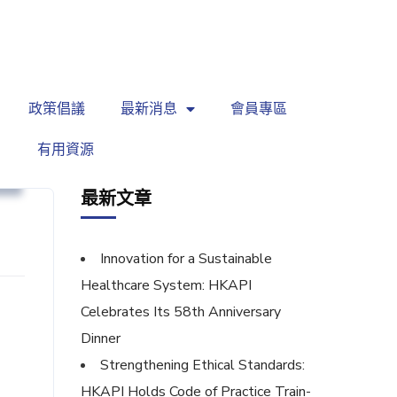
繁
|
EN
政策倡議
最新消息
會員專區
有用資源
坊
最新文章
Innovation for a Sustainable
Healthcare System: HKAPI
Celebrates Its 58th Anniversary
Dinner
Strengthening Ethical Standards:
HKAPI Holds Code of Practice Train-