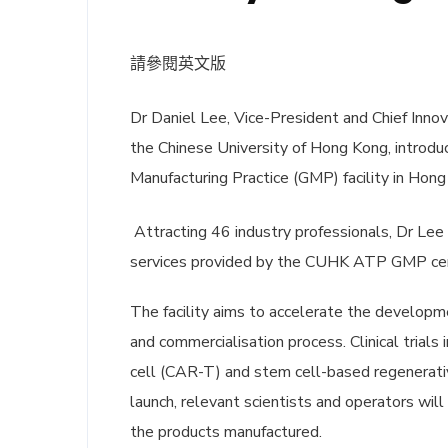
請參閱英文版
Dr Daniel Lee, Vice-President and Chief Innova
the Chinese University of Hong Kong, introd
Manufacturing Practice (GMP) facility in Ho
Attracting 46 industry professionals, Dr Le
services provided by the CUHK ATP GMP cen
The facility aims to accelerate the developm
and commercialisation process. Clinical trials
cell (CAR-T) and stem cell-based regenerative 
launch, relevant scientists and operators will 
the products manufactured.