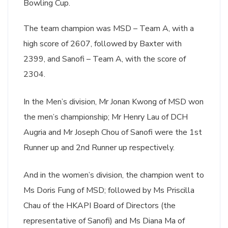
Bowling Cup.
The team champion was MSD – Team A, with a
high score of 2607, followed by Baxter with
2399, and Sanofi – Team A, with the score of
2304.
In the Men’s division, Mr Jonan Kwong of MSD won
the men’s championship; Mr Henry Lau of DCH
Augria and Mr Joseph Chou of Sanofi were the 1st
Runner up and 2nd Runner up respectively.
And in the women’s division, the champion went to
Ms Doris Fung of MSD; followed by Ms Priscilla
Chau of the HKAPI Board of Directors (the
representative of Sanofi) and Ms Diana Ma of