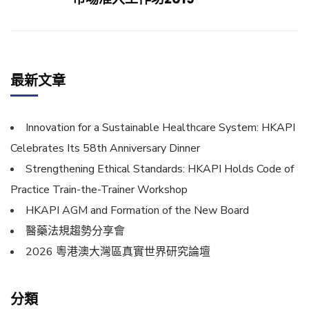
最新文章
Innovation for a Sustainable Healthcare System: HKAPI
Celebrates Its 58th Anniversary Dinner
Strengthening Ethical Standards: HKAPI Holds Code of
Practice Train-the-Trainer Workshop
HKAPI AGM and Formation of the New Board
醫藥法規趨勢分享會
2026 粵港澳大灣區真實世界研究論壇
分類