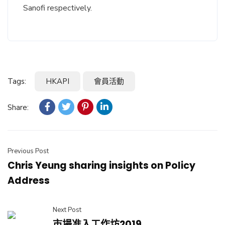
Sanofi respectively.
Tags:
HKAPI
會員活動
Share:
Previous Post
Chris Yeung sharing insights on Policy
Address
Next Post
市場准入工作坊2019