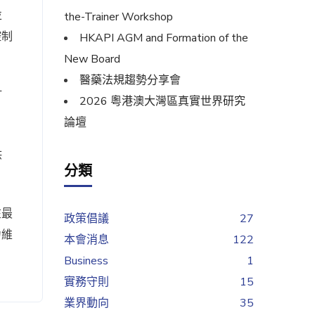
並
the-Trainer Workshop
控制
HKAPI AGM and Formation of the
New Board
醫藥法規趨勢分享會
訂
2026 粵港澳大灣區真實世界研究
論壇
供
分類
在最
政策倡議
27
力維
本會消息
122
Business
1
實務守則
15
業界動向
35