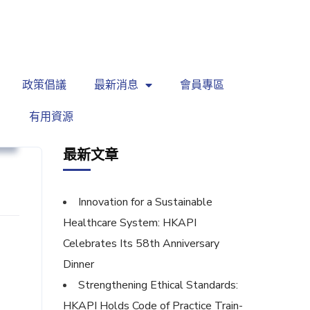
繁
|
EN
政策倡議
最新消息
會員專區
有用資源
議
最新文章
Innovation for a Sustainable
Healthcare System: HKAPI
Celebrates Its 58th Anniversary
Dinner
Strengthening Ethical Standards:
HKAPI Holds Code of Practice Train-