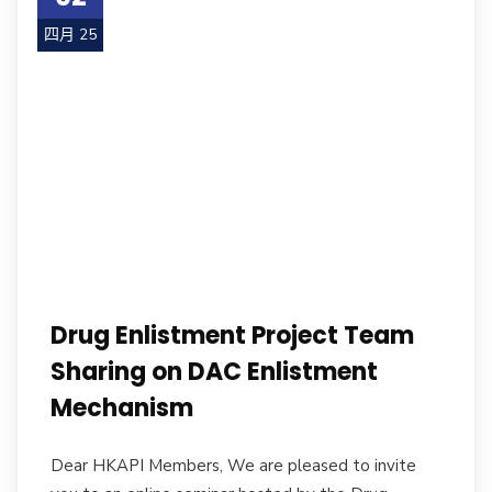
四月 25
Drug Enlistment Project Team
Sharing on DAC Enlistment
Mechanism
Dear HKAPI Members, We are pleased to invite