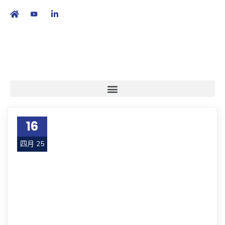
繁
|
EN
16
四月 25