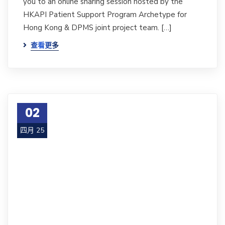
you to an online sharing session hosted by the
HKAPI Patient Support Program Archetype for
Hong Kong & DPMS joint project team. […]
查看更多
02
四月 25