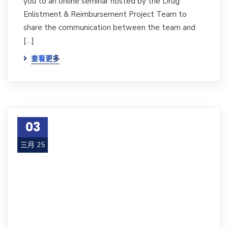
you to an online seminar hosted by the Drug
Enlistment & Reimbursement Project Team to
share the communication between the team and
[…]
查看更多
03
三月 25