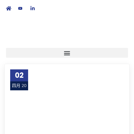
繁
|
EN
02
四月 20