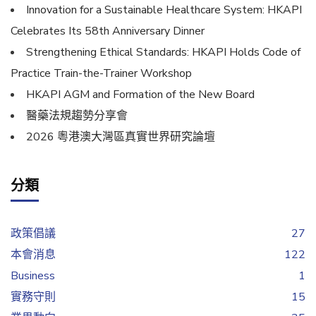
Innovation for a Sustainable Healthcare System: HKAPI
Celebrates Its 58th Anniversary Dinner
Strengthening Ethical Standards: HKAPI Holds Code of
Practice Train-the-Trainer Workshop
HKAPI AGM and Formation of the New Board
醫藥法規趨勢分享會
2026 粵港澳大灣區真實世界研究論壇
分類
政策倡議
27
本會消息
122
Business
1
實務守則
15