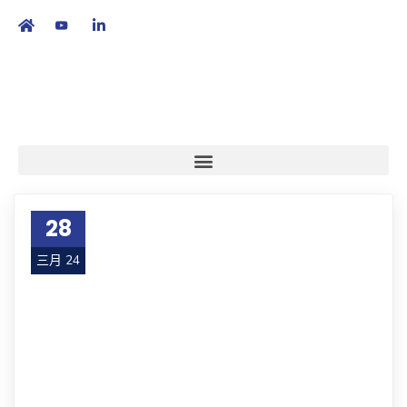
繁
|
EN
28
三月 24