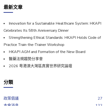
最新文章
Innovation for a Sustainable Healthcare System: HKAPI
Celebrates Its 58th Anniversary Dinner
Strengthening Ethical Standards: HKAPI Holds Code of
Practice Train-the-Trainer Workshop
HKAPI AGM and Formation of the New Board
醫藥法規趨勢分享會
2026 粵港澳大灣區真實世界研究論壇
分類
政策倡議
27
本會消息
122