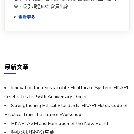
會，吸引超過50名會員出席。
查看更多
最新文章
Innovation for a Sustainable Healthcare System: HKAPI
Celebrates Its 58th Anniversary Dinner
Strengthening Ethical Standards: HKAPI Holds Code of
Practice Train-the-Trainer Workshop
HKAPI AGM and Formation of the New Board
醫藥法規趨勢分享會