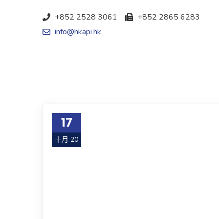
+852 2528 3061
+852 2865 6283
info@hkapi.hk
17
十月 20