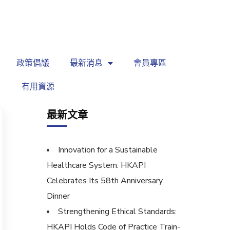
繁
|
EN
政策倡議
最新消息
會員專區
有用資源
最新文章
Innovation for a Sustainable
Healthcare System: HKAPI
Celebrates Its 58th Anniversary
Dinner
Strengthening Ethical Standards:
HKAPI Holds Code of Practice Train-