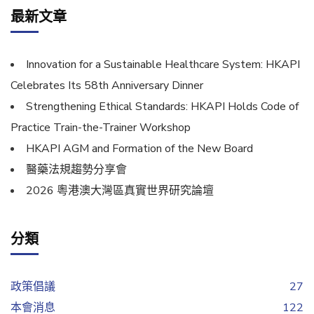
最新文章
Innovation for a Sustainable Healthcare System: HKAPI
Celebrates Its 58th Anniversary Dinner
Strengthening Ethical Standards: HKAPI Holds Code of
Practice Train-the-Trainer Workshop
HKAPI AGM and Formation of the New Board
醫藥法規趨勢分享會
2026 粵港澳大灣區真實世界研究論壇
分類
政策倡議
27
本會消息
122