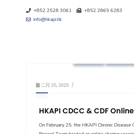
+852 2528 3061
+852 2865 6283
info@hkapi.hk
本會消息
業界動向
二月 25, 2025
HKAPI CDCC & CDF Online 
On February 25, the HKAPI Chronic Disease