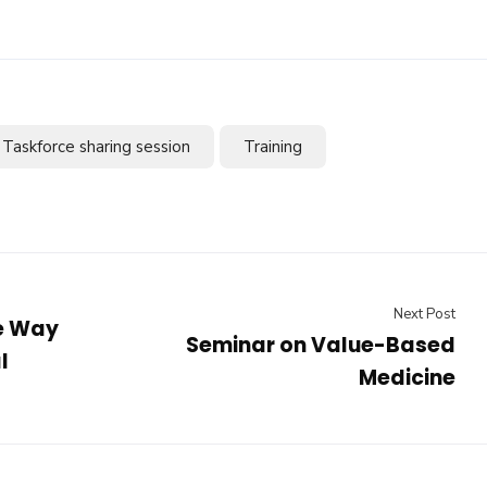
Taskforce sharing session
Training
Next Post
he Way
Seminar on Value-Based
l
Medicine