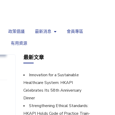
繁
|
EN
政策倡議
最新消息
會員專區
有用資源
坊
最新文章
Innovation for a Sustainable
Healthcare System: HKAPI
Celebrates Its 58th Anniversary
Dinner
Strengthening Ethical Standards:
HKAPI Holds Code of Practice Train-