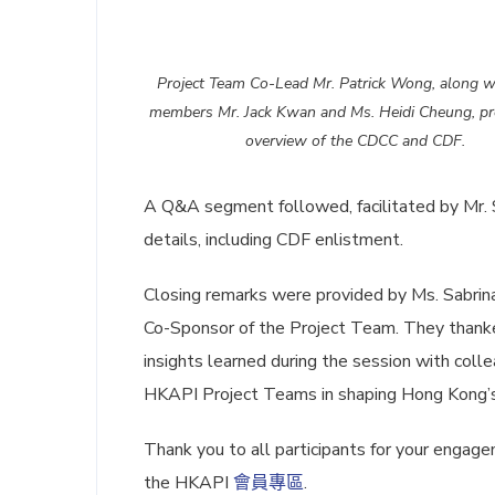
Project Team Co-Lead Mr. Patrick Wong, along w
members Mr. Jack Kwan and Ms. Heidi Cheung, pr
overview of the CDCC and CDF.
A Q&A segment followed, facilitated by Mr. 
details, including CDF enlistment.
Closing remarks were provided by Ms. Sabrina
Co-Sponsor of the Project Team. They thanked
insights learned during the session with colle
HKAPI Project Teams in shaping Hong Kong’s
Thank you to all participants for your engag
the HKAPI
會員專區
.