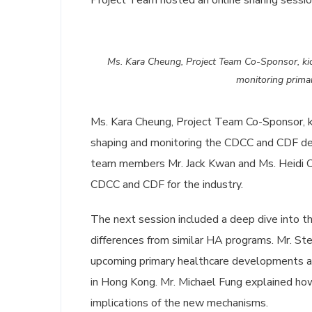
Project Team hosted an online sharing sessi
Ms. Kara Cheung, Project Team Co-Sponsor, kick
monitoring prima
Ms. Kara Cheung, Project Team Co-Sponsor, kic
shaping and monitoring the CDCC and CDF de
team members Mr. Jack Kwan and Ms. Heidi Che
CDCC and CDF for the industry.
The next session included a deep dive into t
differences from similar HA programs. Mr. St
upcoming primary healthcare developments a
in Hong Kong. Mr. Michael Fung explained ho
implications of the new mechanisms.