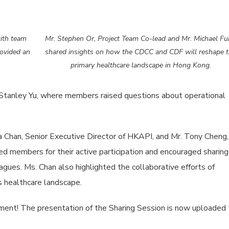
ith team
Mr. Stephen Or, Project Team Co-lead and Mr. Michael F
ovided an
shared insights on how the CDCC and CDF will reshape 
primary healthcare landscape in Hong Kong.
Stanley Yu, where members raised questions about operational
 Chan, Senior Executive Director of HKAPI, and Mr. Tony Cheng,
 members for their active participation and encouraged sharing
agues. Ms. Chan also highlighted the collaborative efforts of
 healthcare landscape.
ement! The presentation of the Sharing Session is now uploaded 