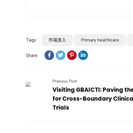
Tags:
市場准入
Primary healthcare
Share:
Previous Post
Visiting GBAICTI: Paving t
for Cross-Boundary Clinica
Trials