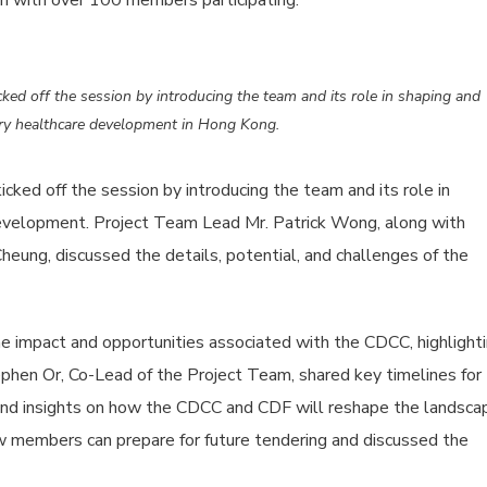
on with over 100 members participating.
ed off the session by introducing the team and its role in shaping and
ry healthcare development in Hong Kong.
ked off the session by introducing the team and its role in
velopment. Project Team Lead Mr. Patrick Wong, along with
ung, discussed the details, potential, and challenges of the
he impact and opportunities associated with the CDCC, highlight
ephen Or, Co-Lead of the Project Team, shared key timelines for
nd insights on how the CDCC and CDF will reshape the landsca
w members can prepare for future tendering and discussed the